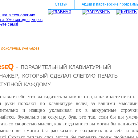
Статьи
Акции и партнерские программ
 поколения, уже через
rseQ
- поразительный клавиатурный
нажер, который сделал слепую печать
ступной каждому
ставьте себе, что вы садитесь за компьютер, и начинаете писать..
 руки порхают по клавиатуре вслед за вашими мыслями
мительно и изящно укладывая их в аккуратные строчки
майтесь буквально на секунду, будь это так, если бы вы умел
тать со скоростью мысли, как тогда много вы могли бы написать
много вы смогли бы рассказать и сохранить для себя и дл
их? Сколько теплых слов могли бы передать своим любимым 