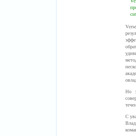
Ve
пр
си
Vers
рез
эфф
обр
удив
мето
неск
акад
овла
Но з
сов
тече
С ув
Влад
кома