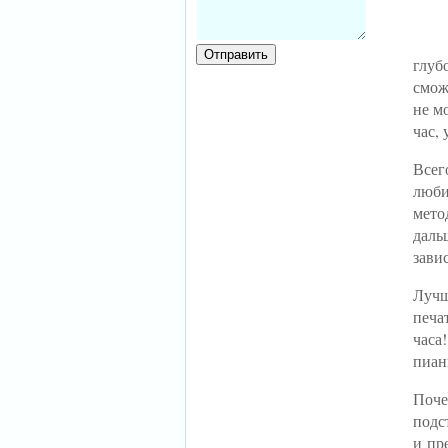
глуб
смож
не м
час,
Всег
люби
мето
даль
зави
Лучш
печа
час
пиан
Поч
подс
и пр