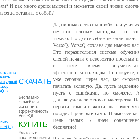
ьям? И как много ярких мыслей и моментов своей жизни смогл
авсегда оставить с собой?
Да, понимаю, что вы пробовали учитьс
печатать слепым методом, что эт
тяжело. Но дайте себе еще один шанс 
VerseQ. VerseQ создана для именно вас
Это поразительная система обучени
слепой печати с невероятно простым и
в тоже время, изумительн
эффективным подходом. Попробуйте, 
уже сегодня, через час, вы сможет
СКАЧАТЬ
печатать вслепую. Да, пусть медленно
пусть с ошибками, но сможете. 
Бесплатно
дальше уже дело отточки мастерства. Н
скачайте и
первый, самый важный, шаг будет уж
испытайте
эффективность
позади. Проверьте сами. Прямо сейчас
VerseQ!
Ведь целых 7 дней совершенн
КУПИТЬ
бесплатно!
Учитесь с
наслаждением и
В основу VerseQ заложен уникальный 