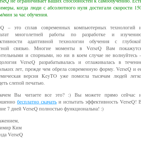
rseQ не ограничивает ваших способностей к самообучению. Ест
имеры, когда люди с абсолютного нуля достигали скорости 15
м/мин за час обучения.
eQ – это сплав современных компьютерных технологий 
ультат многолетней работы по разработке и изучени
ективности адаптивной технологии обучения с глубоко
атной связью. Многие моменты в VerseQ Вам покажутс
ительными и спорными, но ни в коем случае не волнуйтесь 
дология VerseQ разрабатывалась и отлаживалась в течени
ольких лет, прежде чем обрела современную форму. VerseQ и е
емическая версия KeyTO уже помогла тысячам людей легк
деть слепой печатью.
ачем Вы читаете все это? :) Вы можете прямо сейчас 
ершенно
бесплатно скачать
и испытать эффективность VerseQ! 
ние 7 дней VerseQ полностью функциональна! :)
ажением,
имир Ким
нда VerseQ