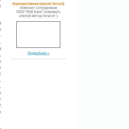
Корпоративная версия VerseQ
и
помогает сотрудникам
ООО "ХКФ Банк" осваивать
слепой метод печати! :)
я
о
-
.
я
Подробнее »
,
о
и
е
,
А
о
е
!
о
и