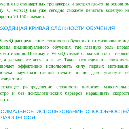
учения на стандартных тренажерах и застрял где-то на основно
ду. С VerseQ Вы уже сегодня сможете печатать вслепую н
орости 70-150 сим/мин.
СХОДЯЩАЯ КРИВАЯ СЛОЖНОСТИ ОБУЧЕНИЯ
VerseQ распределение сложности обучения оптимизировано по
ловия индивидуального обучения, где главную роль играе
момотивация. Поэтому в VerseQ самый сложный этап - первы
с, а дальше все легче и легче. Такое распределение сложност
зволяет эффективно использовать силу первых мотиваци
ловека научиться слепой печати и не дает угаснуть е
оследствии.
сходящее распределение сложности помогает максимальн
стро и без психологических барьеров наращивать скорост
чати.
КСИМАЛЬНОЕ ИСПОЛЬЗОВАНИЕ СПОСОБНОСТЕ
УЧАЮЩЕГОСЯ