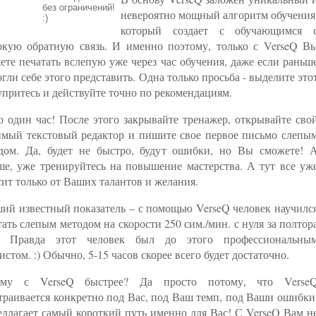
без ограничений!
невероятно мощный алгоритм обучения
:)
который создает с обучающимся 
окую обратную связь. И именно поэтому, только с VerseQ В
ете печатать вслепую уже через час обучения, даже если раньш
огли себе этого представить. Одна только просьба - выделите это
 упритесь и действуйте точно по рекомендациям.
о один час! После этого закрывайте тренажер, открывайте сво
мый текстовый редактор и пишите свое первое письмо слепы
дом. Да, будет не быстро, будут ошибки, но Вы сможете! 
ше, уже тренируйтесь на повышение мастерства. А тут все уж
сит только от Ваших талантов и желания.
ий известный показатель – с помощью VerseQ человек научилс
тать слепым методом на скорости 250 сим./мин. с нуля за полтор
а! Правда этот человек был до этого профессиональны
истом. :) Обычно, 5-15 часов скорее всего будет достаточно.
ему с VerseQ быстрее? Да просто потому, что Verse
траивается конкретно под Вас, под Ваш темп, под Ваши ошибки
едлагает самый короткий путь именно для Вас! С VerseQ Вам н