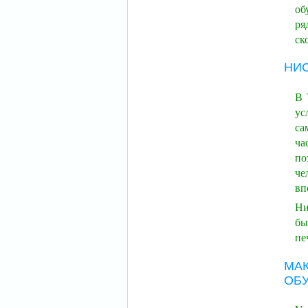
об
ря
ск
НИ
В 
ус
са
ча
по
че
вп
Ни
бы
пе
МА
ОБ