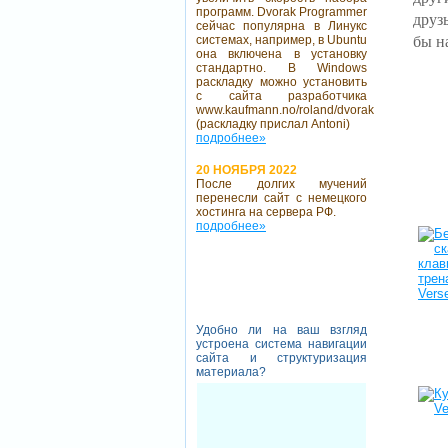
программ. Dvorak Programmer
друз
сейчас популярна в Линукс
бы н
системах, например, в Ubuntu
она включена в установку
стандартно. В Windows
раскладку можно установить
с сайта разработчика
www.kaufmann.no/roland/dvorak
(раскладку прислал Antoni)
подробнее»
20 НОЯБРЯ 2022
После долгих мучений
перенесли сайт с немецкого
хостинга на сервера РФ.
подробнее»
Удобно ли на ваш взгляд
устроена система навигации
сайта и структуризация
материала?