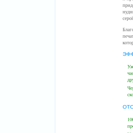
прид
нудн
серо
Благ
печа
кото
ЭФ
Уж
ча
др
Че
ск
ОТ
10
пр