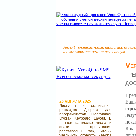
VerseQ - клавиатурный тренажер нового
час вы сможете печатать вслепую.
Ve
тре
до
Пред
Ваши
25 АВГУСТА 2025
Доступна к скачиванию
стре
раскладка Дворака для
Заду
программистов - Programmer
Dvorak Keyboard Layout. В
печа
данной раскладке числа и
знаки препинания
Как 
расставлены так, чтобы
друг
увеличить скорость набора