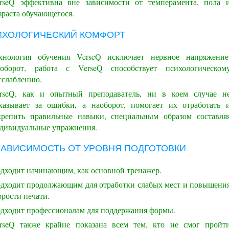
rseQ эффективна вне зависимости от темперамента, пола 
зраста обучающегося.
ИХОЛОГИЧЕСКИЙ КОМФОРТ
хнология обучения VerseQ исключает нервное напряжение
оборот, работа с VerseQ способствует психологическом
сслаблению.
rseQ, как и опытный преподаватель, ни в коем случае н
казывает за ошибки, а наоборот, помогает их отработать 
крепить правильные навыки, специальным образом составля
дивидуальные упражнения.
ЗАВИСИМОСТЬ ОТ УРОВНЯ ПОДГОТОВКИ
дходит начинающим, как основной тренажер.
дходит продолжающим для отработки слабых мест и повышени
орости печати.
дходит профессионалам для поддержания формы.
rseQ также крайне показана всем тем, кто не смог пройт