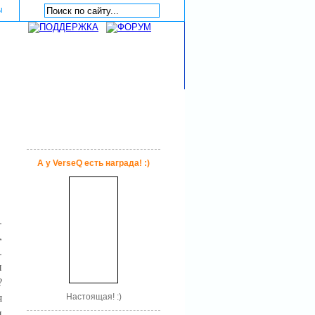
ы
А у VerseQ есть награда! :)
.
,
.
и
?
я
Настоящая! :)
и