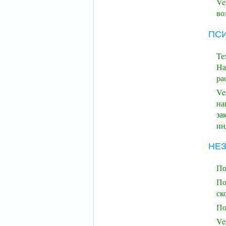
Ve
во
ПС
Те
На
ра
Ve
на
за
ин
НЕ
По
По
ск
По
Ve