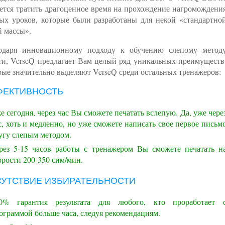
ется тратить драгоценное время на прохождение нагромождени
ых уроков, которые были разработаны для некой «стандартно
й массы».
одаря инновационному подходу к обучению слепому метод
ти, VerseQ предлагает Вам целый ряд уникальных преимуществ
рые значительно выделяют VerseQ среди остальных тренажеров:
ФЕКТИВНОСТЬ
е сегодня, через час Вы сможете печатать вслепую. Да, уже чере
с, хоть и медленно, но уже сможете написать свое первое письм
угу слепым методом.
рез 5-15 часов работы с тренажером Вы сможете печатать н
орости 200-350 сим/мин.
СУТСТВИЕ ИЗБИРАТЕЛЬНОСТИ
0% гарантия результата для любого, кто проработает 
ограммой больше часа, следуя рекомендациям.