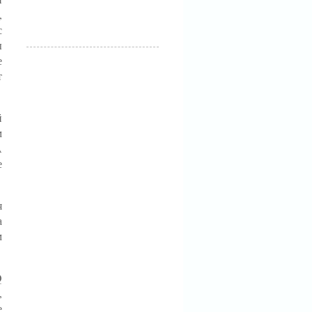
,
с
ы
е
т
й
м
А
е
я
а
м
Q
,
е